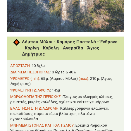
Λάμπου Μύλοι - Καμάρες Πασπαλά - Ένθρονο
- Καρίνη - Κόβελη - Ανεραΐδα - Άγιος
Δημήτριος
ΑΠΟΣΤΑΣΗ
: 10,8χλμ
ΔΙΑΡΚΕΙΑ ΠΕΖΟΠΟΡΙΑΣ
: 3 ώρες & 40 λ
ΥΨΟΜΕΤΡΟ (min)
: 65 μ. (Λάμπου Μύλοι)
(max)
: 210 μ. (Άγιος
Δημήτριος)
ΥΨΟΜΕΤΡΙΚΗ ΔΙΑΦΟΡΑ
: 145μ
ΜΟΡΦΟΛΟΓΙΑ ΤΗΣ ΠΕΡΙΟΧΗΣ
: Πλαγιές με ελαφρές κλίσεις,
ρεματιές, μικρές κοιλάδες, όχθες και κοίτες χειμάρρων
ΒΛΑΣΤΗΣΗ ΣΤΗ ΔΙΑΔΡΟΜΗ
: Καλλιεργούμενοι ελαιώνες,
πευκοδάσος, παραποτάμια βλάστηση, πλατάνια,
αγριολούλουδα
ΜΝΗΜΕΙΑ ΙΣΤΟΡΙΑΣ ΚΑΙ ΠΟΛΙΤΙΣΜΟΥ
: Ερείπια Ρωμαϊκού
Υδραγωγείου (Καμάρες: Πασπαλά, Ατζιγκάρας, Ανεραΐδας,