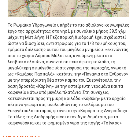
Το Ρωμαϊκό Υδραγωγείο υπήρξε το πιο αξιόλογο κοινωφελές
έργο της αρχαιότητας στο νησί, με συνολικό μήκος 39,5 χλμ.
μέχρι τη Μυτιλήνη. Η Πεζοπορική Διαδρομή έχει σχεδιαστεί
ώστε να διασχίσει, αντιστρόφως για το 1/3 του μήκους του,
τμήματα διέλευσης αυτού του μεγάλου μνημείου. Ξεκινώντας
από το χωριό Λάμπου Μύλοι και, κινούμενη μέσα στο
λεσβιακό ελαιώνα, συναντά σε πευκόφυτη κοιλάδα, τη
μεγαλύτερη σε μέγεθος υδατογέφυρα της περιοχής, γνωστή
ως «Καμάρες Πασπαλά», κατόπιν, την «Παναγιά στο Ένθρονο»
με την απεριόριστη θέα στον κάμπο του Ευεργέτουλα, την
όαση δροσιάς «Καρίνη» με την αστείρευτη νερομάνα και τα
καφενεία κάτω από μεγάλα πλατάνια. Στη συνέχεια,
κατευθύνεται προς τη μικρή κοιλάδα «Κόβελη» με το αρχαίο
πέτρινο γεφύρι και, ακολουθώντας το κελάρυσμα του
Ευεργέτουλα ποταμού, φτάνει στην «Καμάρα της Ανεραΐδας».
Το τέλος της Διαδρομής είναι στον Άγιο Δημήτριο, με τα
καφενεδάκια και το φημισμένο νερό της πηγής «Τσίγκος».