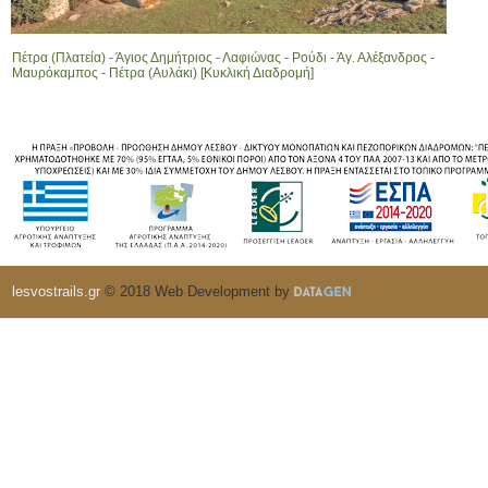
Πέτρα (Πλατεία) - Άγιος Δημήτριος - Λαφιώνας - Ρούδι - Άγ. Αλέξανδρος -
Μαυρόκαμπος - Πέτρα (Αυλάκι) [Κυκλική Διαδρομή]
lesvostrails.gr
© 2018 Web Development by