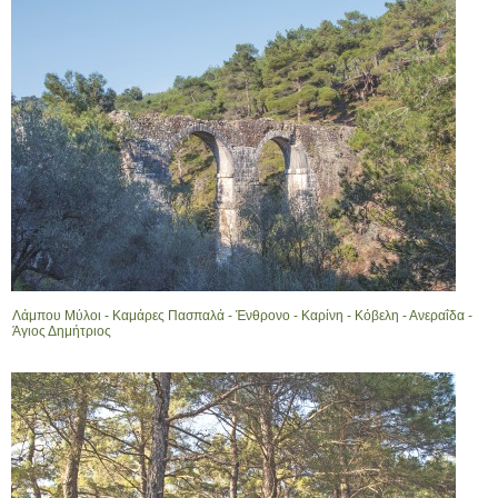
Λάμπου Μύλοι - Καμάρες Πασπαλά - Ένθρονο - Καρίνη - Κόβελη - Ανεραΐδα -
Άγιος Δημήτριος