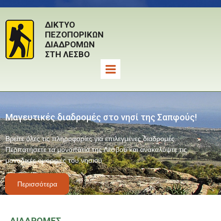
ΔΙΚΤΥΟ
ΠΕΖΟΠΟΡΙΚΩΝ
ΔΙΑΔΡΟΜΩΝ
ΣΤΗ ΛΕΣΒΟ
Μαγευτικές διαδρομές στο νησί της Σαπφούς!
Βρείτε όλες τις πληροφορίες για επιλεγμένες διαδρομές.
Περπατήσετε τα μονοπάτια της Λέσβου και ανακαλύψτε τις
μοναδικές ομορφιές του νησιού
Περισσότερα
ΔΙΑΔΡΟΜΕΣ