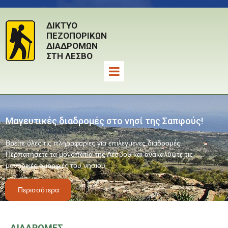
ΔΙΚΤΥΟ
ΠΕΖΟΠΟΡΙΚΩΝ
ΔΙΑΔΡΟΜΩΝ
ΣΤΗ ΛΕΣΒΟ
Μαγευτικές διαδρομές στο νησί της Σαπφούς!
Βρείτε όλες τις πληροφορίες για επιλεγμένες διαδρομές.
Περπατήσετε τα μονοπάτια της Λέσβου και ανακαλύψτε τις
μοναδικές ομορφιές του νησιού
Περισσότερα
ΔΙΑΔΡΟΜΕΣ